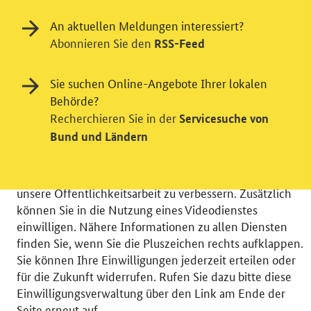
An aktuellen Meldungen interessiert?
Abonnieren Sie den
RSS-Feed
Einwilligung in Tracking und / oder
Sie suchen Online-Angebote Ihrer lokalen
Behörde?
Videodienst
Recherchieren Sie in der
Servicesuche von
Wir bitten Sie an dieser Stelle um Ihre Einwilligung für
Bund und Ländern
verschiedene Zusatzdienste unserer Webseite: Wir
möchten die Nutzeraktivität mit Hilfe
datenschutzfreundlicher Statistiken verstehen, um
unsere Öffentlichkeitsarbeit zu verbessern. Zusätzlich
können Sie in die Nutzung eines Videodienstes
einwilligen. Nähere Informationen zu allen Diensten
finden Sie, wenn Sie die Pluszeichen rechts aufklappen.
Sie können Ihre Einwilligungen jederzeit erteilen oder
© 2026 Bundesministerium für Wirtschaft und Energie
für die Zukunft widerrufen. Rufen Sie dazu bitte diese
RSS
Benutzerhinweise
Inhaltsverzeichnis
Einwilligungsverwaltung über den Link am Ende der
Impressum
Barrierefreiheit
Datenschutz
Seite erneut auf.
Einwilligungsverwaltung