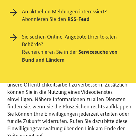
An aktuellen Meldungen interessiert?
Abonnieren Sie den
RSS-Feed
Einwilligung in Tracking und / oder
Sie suchen Online-Angebote Ihrer lokalen
Behörde?
Videodienst
Recherchieren Sie in der
Servicesuche von
Wir bitten Sie an dieser Stelle um Ihre Einwilligung für
Bund und Ländern
verschiedene Zusatzdienste unserer Webseite: Wir
möchten die Nutzeraktivität mit Hilfe
datenschutzfreundlicher Statistiken verstehen, um
unsere Öffentlichkeitsarbeit zu verbessern. Zusätzlich
können Sie in die Nutzung eines Videodienstes
einwilligen. Nähere Informationen zu allen Diensten
finden Sie, wenn Sie die Pluszeichen rechts aufklappen.
Sie können Ihre Einwilligungen jederzeit erteilen oder
© 2026 Bundesministerium für Wirtschaft und Energie
für die Zukunft widerrufen. Rufen Sie dazu bitte diese
RSS
Benutzerhinweise
Inhaltsverzeichnis
Einwilligungsverwaltung über den Link am Ende der
Impressum
Barrierefreiheit
Datenschutz
Seite erneut auf.
Einwilligungsverwaltung