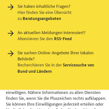
Sie haben inhaltliche Fragen?
Hier finden Sie eine Übersicht
zu
Beratungsangeboten
An aktuellen Meldungen interessiert?
Abonnieren Sie den
RSS-Feed
Einwilligung in Tracking und / oder
Videodienst
Sie suchen Online-Angebote Ihrer lokalen
Wir bitten Sie an dieser Stelle um Ihre Einwilligung für
Behörde?
verschiedene Zusatzdienste unserer Webseite: Wir
Recherchieren Sie in der
Servicesuche von
möchten die Nutzeraktivität mit Hilfe
Bund und Ländern
datenschutzfreundlicher Statistiken verstehen, um
unsere Öffentlichkeitsarbeit zu verbessern. Zusätzlich
können Sie in die Nutzung eines Videodienstes
einwilligen. Nähere Informationen zu allen Diensten
finden Sie, wenn Sie die Pluszeichen rechts aufklappen.
Sie können Ihre Einwilligungen jederzeit erteilen oder