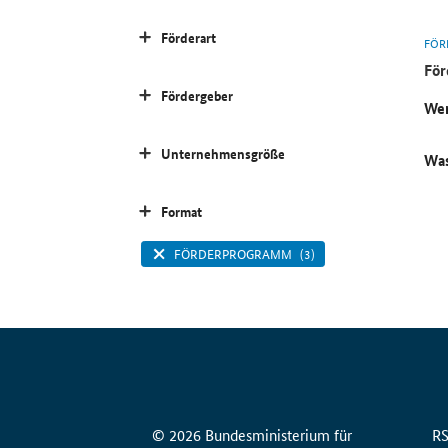
Förderart
FÖR
För
Fördergeber
Wer
Unternehmensgröße
Was
Format
FÖRDERPROGRAMM
(3)
© 2026 Bundesministerium für
R