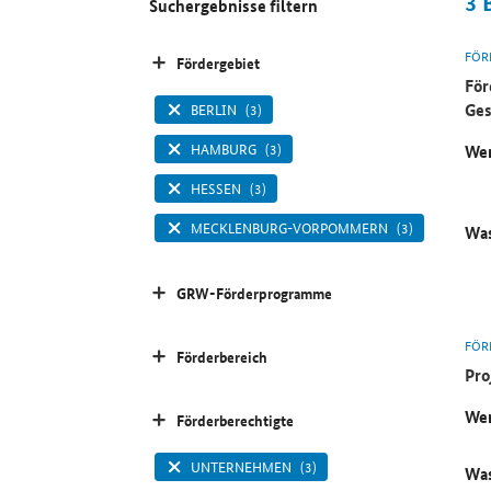
3
Suchergebnisse filtern
FÖR
Fördergebiet
För
Ges
BERLIN
(3)
HAMBURG
(3)
Wer
HESSEN
(3)
MECKLENBURG-VORPOMMERN
(3)
Was
GRW-Förderprogramme
FÖR
Förderbereich
Pro
Wer
Förderberechtigte
UNTERNEHMEN
(3)
Was