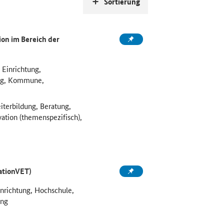
Sortierung
on im Bereich der
 Einrichtung,
ung, Kommune,
iterbildung, Beratung,
vation (themenspezifisch),
ationVET)
inrichtung, Hochschule,
ung