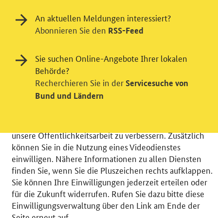
An aktuellen Meldungen interessiert?
Abonnieren Sie den
RSS-Feed
Einwilligung in Tracking und / oder
Sie suchen Online-Angebote Ihrer lokalen
Behörde?
Videodienst
Recherchieren Sie in der
Servicesuche von
Wir bitten Sie an dieser Stelle um Ihre Einwilligung für
Bund und Ländern
verschiedene Zusatzdienste unserer Webseite: Wir
möchten die Nutzeraktivität mit Hilfe
datenschutzfreundlicher Statistiken verstehen, um
unsere Öffentlichkeitsarbeit zu verbessern. Zusätzlich
können Sie in die Nutzung eines Videodienstes
einwilligen. Nähere Informationen zu allen Diensten
finden Sie, wenn Sie die Pluszeichen rechts aufklappen.
Sie können Ihre Einwilligungen jederzeit erteilen oder
© 2026 Bundesministerium für Wirtschaft und Energie
für die Zukunft widerrufen. Rufen Sie dazu bitte diese
RSS
Benutzerhinweise
Inhaltsverzeichnis
Einwilligungsverwaltung über den Link am Ende der
Impressum
Barrierefreiheit
Datenschutz
Seite erneut auf.
Einwilligungsverwaltung