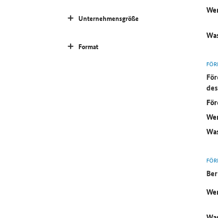
Wer
Unternehmensgröße
Was
Format
FÖR
För
des
För
Wer
Was
FÖR
Ber
Wer
Was