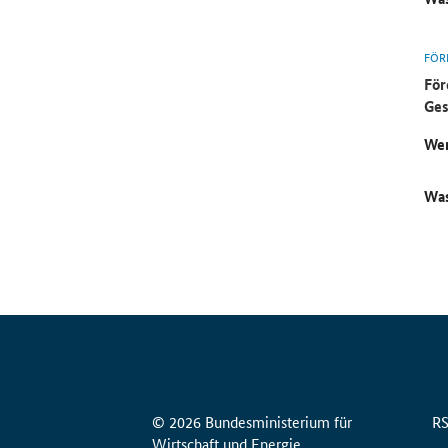
FÖR
För
Ges
Wer
Was
© 2026 Bundesministerium für
R
Wirtschaft und Energie