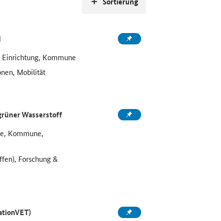
Sortierung
d
e Einrichtung, Kommune
onen, Mobilität
grüner Wasserstoff
ule, Kommune,
ffen), Forschung &
ationVET)