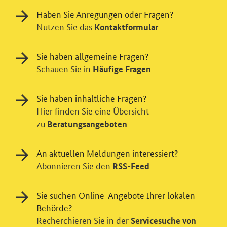
Haben Sie Anregungen oder Fragen?
Nutzen Sie das
Kontaktformular
Sie haben allgemeine Fragen?
Schauen Sie in
Häufige Fragen
Sie haben inhaltliche Fragen?
Hier finden Sie eine Übersicht
zu
Beratungsangeboten
Einwilligung in Tracking und / oder
Videodienst
An aktuellen Meldungen interessiert?
Wir bitten Sie an dieser Stelle um Ihre Einwilligung für
Abonnieren Sie den
RSS-Feed
verschiedene Zusatzdienste unserer Webseite: Wir
möchten die Nutzeraktivität mit Hilfe
Sie suchen Online-Angebote Ihrer lokalen
datenschutzfreundlicher Statistiken verstehen, um
Behörde?
unsere Öffentlichkeitsarbeit zu verbessern. Zusätzlich
Recherchieren Sie in der
können Sie in die Nutzung eines Videodienstes
Servicesuche von