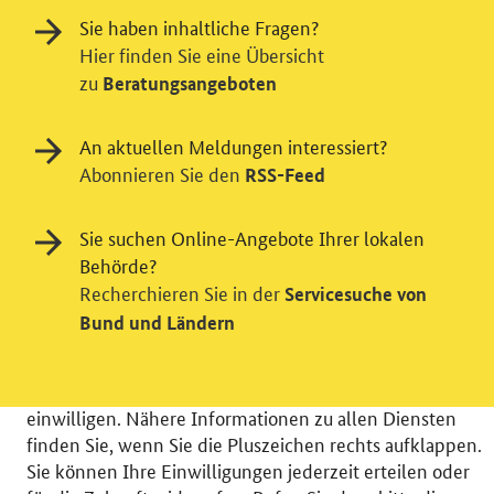
Sie haben inhaltliche Fragen?
Hier finden Sie eine Übersicht
zu
Beratungsangeboten
An aktuellen Meldungen interessiert?
Abonnieren Sie den
RSS-Feed
Einwilligung in Tracking und / oder
Videodienst
Sie suchen Online-Angebote Ihrer lokalen
Wir bitten Sie an dieser Stelle um Ihre Einwilligung für
Behörde?
verschiedene Zusatzdienste unserer Webseite: Wir
Recherchieren Sie in der
Servicesuche von
möchten die Nutzeraktivität mit Hilfe
Bund und Ländern
datenschutzfreundlicher Statistiken verstehen, um
unsere Öffentlichkeitsarbeit zu verbessern. Zusätzlich
können Sie in die Nutzung eines Videodienstes
einwilligen. Nähere Informationen zu allen Diensten
finden Sie, wenn Sie die Pluszeichen rechts aufklappen.
Sie können Ihre Einwilligungen jederzeit erteilen oder