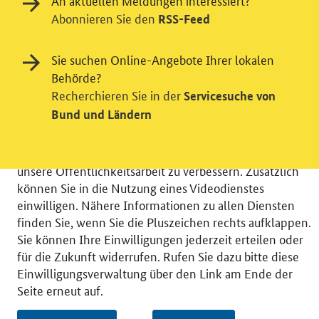
An aktuellen Meldungen interessiert?
Abonnieren Sie den
RSS-Feed
Einwilligung in Tracking und / oder
Sie suchen Online-Angebote Ihrer lokalen
Videodienst
Behörde?
Recherchieren Sie in der
Servicesuche von
Wir bitten Sie an dieser Stelle um Ihre Einwilligung für
Bund und Ländern
verschiedene Zusatzdienste unserer Webseite: Wir
möchten die Nutzeraktivität mit Hilfe
datenschutzfreundlicher Statistiken verstehen, um
unsere Öffentlichkeitsarbeit zu verbessern. Zusätzlich
können Sie in die Nutzung eines Videodienstes
einwilligen. Nähere Informationen zu allen Diensten
finden Sie, wenn Sie die Pluszeichen rechts aufklappen.
Sie können Ihre Einwilligungen jederzeit erteilen oder
© 2026 Bundesministerium für Wirtschaft und Energie
für die Zukunft widerrufen. Rufen Sie dazu bitte diese
RSS
Benutzerhinweise
Inhaltsverzeichnis
Einwilligungsverwaltung über den Link am Ende der
Impressum
Barrierefreiheit
Datenschutz
Seite erneut auf.
Einwilligungsverwaltung