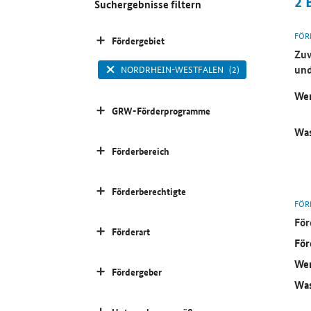
2
Suchergebnisse filtern
FÖR
Fördergebiet
Zuw
und
NORDRHEIN-WESTFALEN
(2)
Wer
GRW-Förderprogramme
Was
Förderbereich
Förderberechtigte
FÖR
För
Förderart
För
Wer
Fördergeber
Was