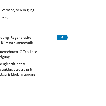
, Verband/Vereinigung
erung
dung, Regenerative
h
Klimaschutztechnik
nternehmen, Öffentliche
inigung
nergieeffizienz &
struktur, Städtebau &
sbau & Modernisierung