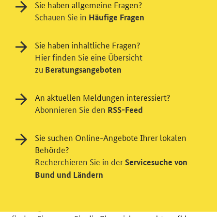
Sie haben allgemeine Fragen?
Schauen Sie in
Häufige Fragen
Sie haben inhaltliche Fragen?
Hier finden Sie eine Übersicht
zu
Beratungsangeboten
An aktuellen Meldungen interessiert?
Einwilligung in Tracking und / oder
Abonnieren Sie den
RSS-Feed
Videodienst
Wir bitten Sie an dieser Stelle um Ihre Einwilligung für
Sie suchen Online-Angebote Ihrer lokalen
verschiedene Zusatzdienste unserer Webseite: Wir
Behörde?
möchten die Nutzeraktivität mit Hilfe
Recherchieren Sie in der
Servicesuche von
datenschutzfreundlicher Statistiken verstehen, um
Bund und Ländern
unsere Öffentlichkeitsarbeit zu verbessern. Zusätzlich
können Sie in die Nutzung eines Videodienstes
einwilligen. Nähere Informationen zu allen Diensten