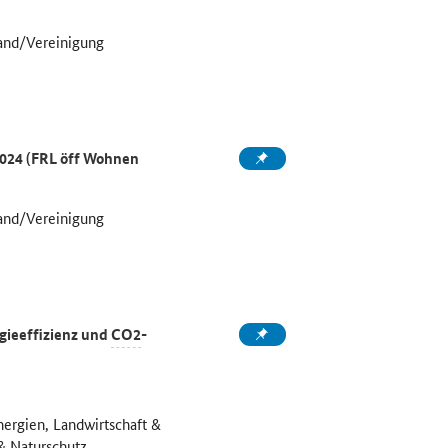
and/Vereinigung
2024 (FRL öff Wohnen
and/Vereinigung
gieeffizienz und
CO2
-
nergien, Landwirtschaft &
& Naturschutz