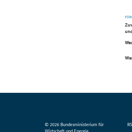
FÖR
Zuw
und
Wer
Was
© 2026 Bundesministerium für
R
Wirtschaft und Energie