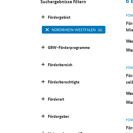
6
Suchergebnisse filtern
FÖR
Fördergebiet
För
Mi
NORDRHEIN-WESTFALEN
(6)
Wer
GRW-Förderprogramme
Was
Förderbereich
FÖR
För
sel
Förderberechtigte
Wer
Förderart
Was
Fördergeber
FÖR
För