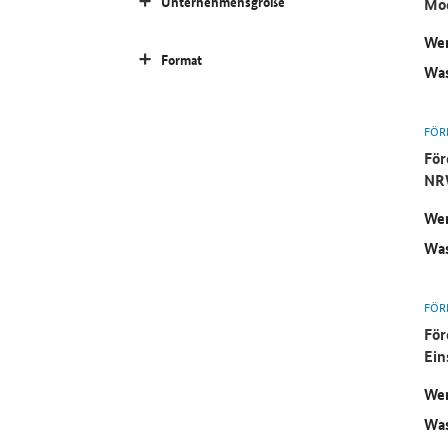
Unternehmensgröße
Mod
Wer
Format
Was
FÖR
För
NR
Wer
Was
FÖR
För
Ein
Wer
Was