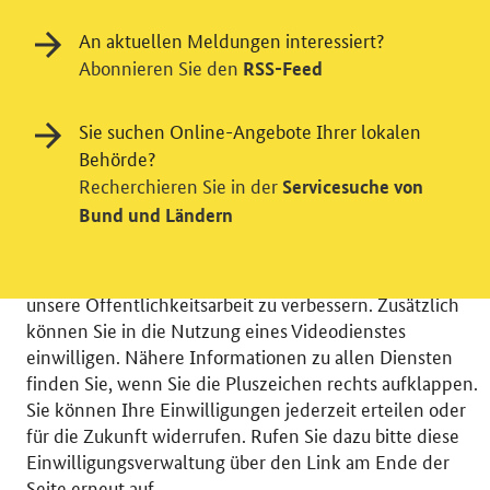
An aktuellen Meldungen interessiert?
Abonnieren Sie den
RSS-Feed
Einwilligung in Tracking und / oder
Sie suchen Online-Angebote Ihrer lokalen
Behörde?
Videodienst
Recherchieren Sie in der
Servicesuche von
Wir bitten Sie an dieser Stelle um Ihre Einwilligung für
Bund und Ländern
verschiedene Zusatzdienste unserer Webseite: Wir
möchten die Nutzeraktivität mit Hilfe
datenschutzfreundlicher Statistiken verstehen, um
unsere Öffentlichkeitsarbeit zu verbessern. Zusätzlich
können Sie in die Nutzung eines Videodienstes
einwilligen. Nähere Informationen zu allen Diensten
finden Sie, wenn Sie die Pluszeichen rechts aufklappen.
Sie können Ihre Einwilligungen jederzeit erteilen oder
© 2026 Bundesministerium für Wirtschaft und Energie
für die Zukunft widerrufen. Rufen Sie dazu bitte diese
RSS
Benutzerhinweise
Inhaltsverzeichnis
Einwilligungsverwaltung über den Link am Ende der
Impressum
Barrierefreiheit
Datenschutz
Seite erneut auf.
Einwilligungsverwaltung