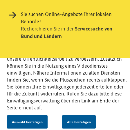
Einwilligung in Tracking und / oder
Sie suchen Online-Angebote Ihrer lokalen
Videodienst
Behörde?
Recherchieren Sie in der
Servicesuche von
Wir bitten Sie an dieser Stelle um Ihre Einwilligung für
Bund und Ländern
verschiedene Zusatzdienste unserer Webseite: Wir
möchten die Nutzeraktivität mit Hilfe
datenschutzfreundlicher Statistiken verstehen, um
unsere Öffentlichkeitsarbeit zu verbessern. Zusätzlich
können Sie in die Nutzung eines Videodienstes
einwilligen. Nähere Informationen zu allen Diensten
finden Sie, wenn Sie die Pluszeichen rechts aufklappen.
Sie können Ihre Einwilligungen jederzeit erteilen oder
© 2026 Bundesministerium für Wirtschaft und Energie
für die Zukunft widerrufen. Rufen Sie dazu bitte diese
RSS
Benutzerhinweise
Inhaltsverzeichnis
Einwilligungsverwaltung über den Link am Ende der
Impressum
Barrierefreiheit
Datenschutz
Seite erneut auf.
Einwilligungsverwaltung
Auswahl bestätigen
Alle bestätigen