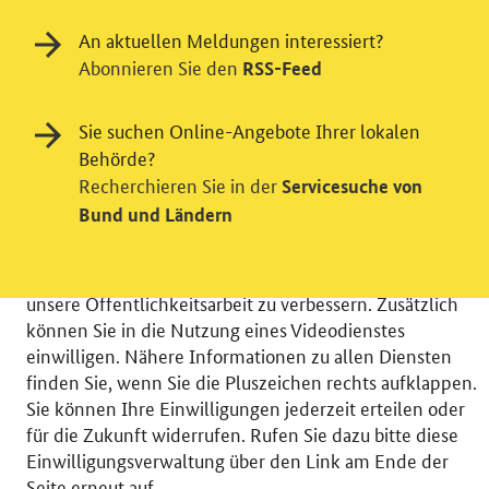
An aktuellen Meldungen interessiert?
Abonnieren Sie den
RSS-Feed
Einwilligung in Tracking und / oder
Sie suchen Online-Angebote Ihrer lokalen
Behörde?
Videodienst
Recherchieren Sie in der
Servicesuche von
Wir bitten Sie an dieser Stelle um Ihre Einwilligung für
Bund und Ländern
verschiedene Zusatzdienste unserer Webseite: Wir
möchten die Nutzeraktivität mit Hilfe
datenschutzfreundlicher Statistiken verstehen, um
unsere Öffentlichkeitsarbeit zu verbessern. Zusätzlich
können Sie in die Nutzung eines Videodienstes
einwilligen. Nähere Informationen zu allen Diensten
finden Sie, wenn Sie die Pluszeichen rechts aufklappen.
Sie können Ihre Einwilligungen jederzeit erteilen oder
© 2026 Bundesministerium für Wirtschaft und Energie
für die Zukunft widerrufen. Rufen Sie dazu bitte diese
RSS
Benutzerhinweise
Inhaltsverzeichnis
Einwilligungsverwaltung über den Link am Ende der
Impressum
Barrierefreiheit
Datenschutz
Seite erneut auf.
Einwilligungsverwaltung