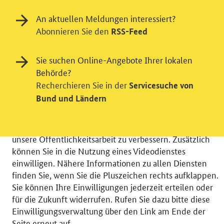
An aktuellen Meldungen interessiert?
Abonnieren Sie den
RSS-Feed
Einwilligung in Tracking und / oder
Sie suchen Online-Angebote Ihrer lokalen
Behörde?
Videodienst
Recherchieren Sie in der
Servicesuche von
Wir bitten Sie an dieser Stelle um Ihre Einwilligung für
Bund und Ländern
verschiedene Zusatzdienste unserer Webseite: Wir
möchten die Nutzeraktivität mit Hilfe
datenschutzfreundlicher Statistiken verstehen, um
unsere Öffentlichkeitsarbeit zu verbessern. Zusätzlich
können Sie in die Nutzung eines Videodienstes
einwilligen. Nähere Informationen zu allen Diensten
finden Sie, wenn Sie die Pluszeichen rechts aufklappen.
Sie können Ihre Einwilligungen jederzeit erteilen oder
© 2026 Bundesministerium für Wirtschaft und Energie
für die Zukunft widerrufen. Rufen Sie dazu bitte diese
RSS
Benutzerhinweise
Inhaltsverzeichnis
Einwilligungsverwaltung über den Link am Ende der
Impressum
Barrierefreiheit
Datenschutz
Seite erneut auf.
Einwilligungsverwaltung