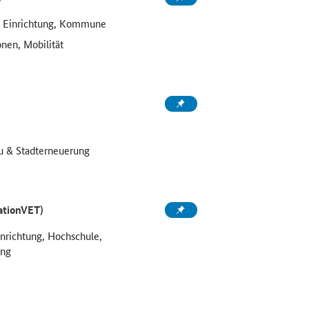
e Einrichtung, Kommune
onen, Mobilität
u & Stadterneuerung
ationVET)
inrichtung, Hochschule,
ung