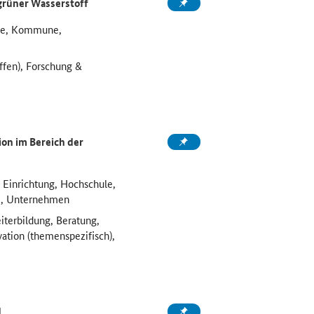
grüner Wasserstoff
ule, Kommune,
ffen), Forschung &
on im Bereich der
 Einrichtung, Hochschule,
e, Unternehmen
iterbildung, Beratung,
vation (themenspezifisch),
d