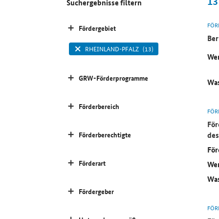
13
Suchergebnisse filtern
FÖR
Fördergebiet
Ber
RHEINLAND-PFALZ
(13)
Wer
GRW-Förderprogramme
Was
Förderbereich
FÖR
För
des
Förderberechtigte
För
Förderart
Wer
Was
Fördergeber
FÖR