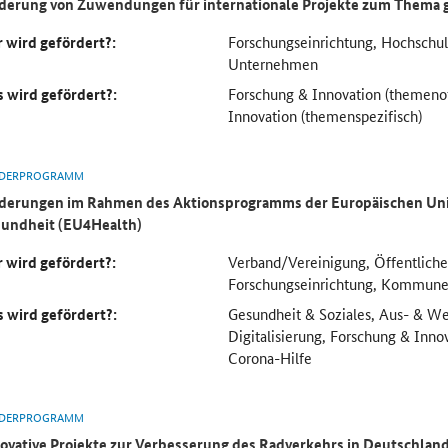
derung von Zuwendungen für internationale Projekte zum Thema 
 wird gefördert?:
Forschungseinrichtung, Hochsch
Unternehmen
 wird gefördert?:
Forschung & Innovation (themeno
Innovation (themenspezifisch)
DERPROGRAMM
derungen im Rahmen des Aktionsprogramms der Europäischen Uni
undheit (EU4Health)
 wird gefördert?:
Verband/Vereinigung, Öffentliche
Forschungseinrichtung, Kommun
 wird gefördert?:
Gesundheit & Soziales, Aus- & We
Digitalisierung, Forschung & Inno
Corona-Hilfe
DERPROGRAMM
ovative Projekte zur Verbesserung des Radverkehrs in Deutschlan