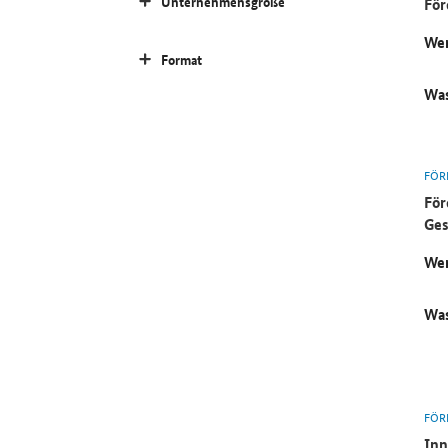
Unternehmensgröße
För
Wer
Format
Was
FÖR
För
Ges
Wer
Was
FÖR
Inn