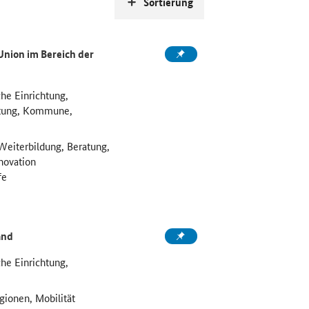
Sortierung
nion im Bereich der
he Einrichtung,
htung, Kommune,
Weiterbildung, Beratung,
novation
fe
and
he Einrichtung,
egionen, Mobilität