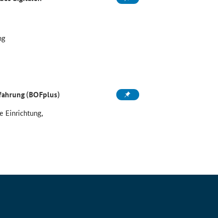
ng
rfahrung (BOFplus)
e Einrichtung,