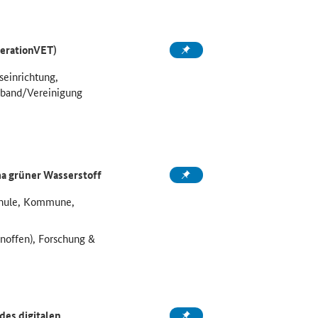
perationVET)
seinrichtung,
rband/Vereinigung
a grüner Wasserstoff
chule, Kommune,
noffen), Forschung &
es digitalen