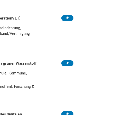
perationVET)
seinrichtung,
rband/Vereinigung
a grüner Wasserstoff
chule, Kommune,
noffen), Forschung &
es digitalen