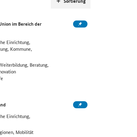
Sortierung
nion im Bereich der
he Einrichtung,
htung, Kommune,
Weiterbildung, Beratung,
novation
fe
and
he Einrichtung,
egionen, Mobilität