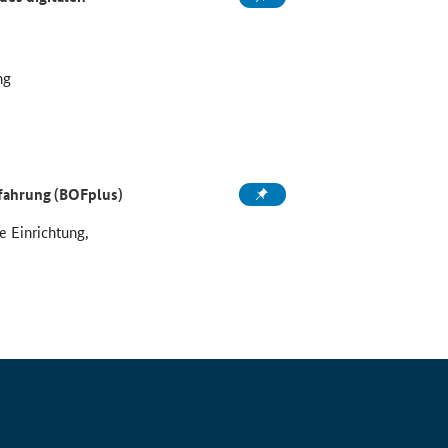
ng
rfahrung (BOFplus)
e Einrichtung,