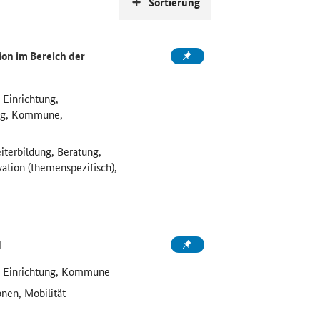
Sortierung
on im Bereich der
 Einrichtung,
ung, Kommune,
iterbildung, Beratung,
vation (themenspezifisch),
d
e Einrichtung, Kommune
onen, Mobilität