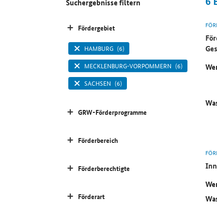
6
Suchergebnisse filtern
FÖR
Fördergebiet
För
Ges
HAMBURG
(6)
MECKLENBURG-VORPOMMERN
(6)
Wer
SACHSEN
(6)
Was
GRW-Förderprogramme
Förderbereich
FÖR
Inn
Förderberechtigte
Wer
Förderart
Was