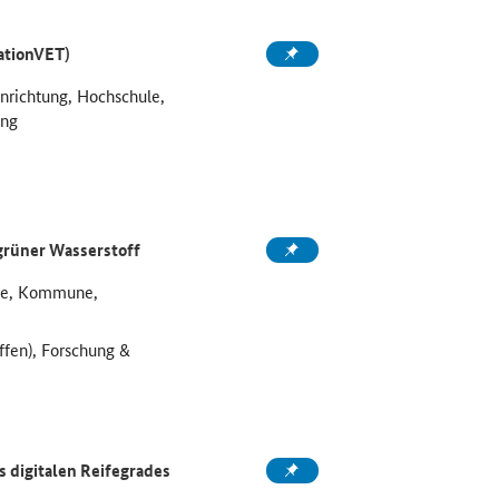
ationVET)
inrichtung, Hochschule,
ung
grüner Wasserstoff
ule, Kommune,
ffen), Forschung &
 digitalen Reifegrades