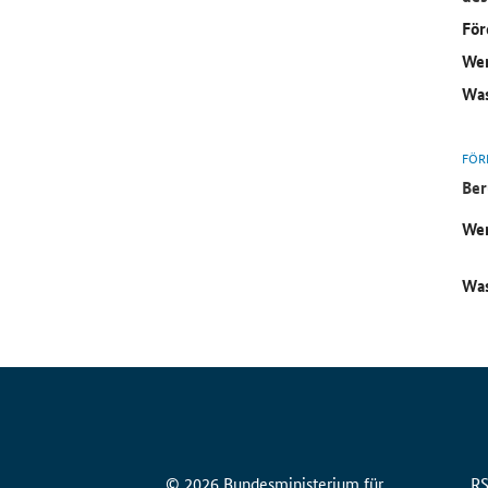
För
Wer
Was
FÖR
Ber
Wer
Was
© 2026 Bundesministerium für
R