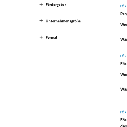
Fördergeber
FÖR
Pro
Unternehmensgröße
Wer
Format
Was
FÖR
För
Wer
Was
FÖR
För
des