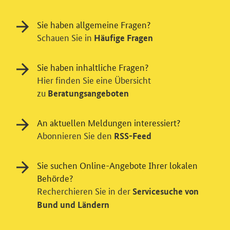
Sie haben allgemeine Fragen?
Schauen Sie in
Häufige Fragen
Sie haben inhaltliche Fragen?
Hier finden Sie eine Übersicht
zu
Beratungsangeboten
An aktuellen Meldungen interessiert?
Abonnieren Sie den
RSS-Feed
Sie suchen Online-Angebote Ihrer lokalen
Einwilligung in Tracking und / oder
Behörde?
Videodienst
Recherchieren Sie in der
Servicesuche von
Wir bitten Sie an dieser Stelle um Ihre Einwilligung für
Bund und Ländern
verschiedene Zusatzdienste unserer Webseite: Wir
möchten die Nutzeraktivität mit Hilfe