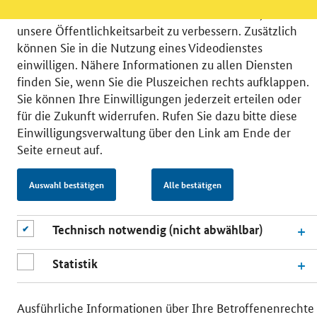
datenschutzfreundlicher Statistiken verstehen, um
unsere Öffentlichkeitsarbeit zu verbessern. Zusätzlich
können Sie in die Nutzung eines Videodienstes
einwilligen. Nähere Informationen zu allen Diensten
finden Sie, wenn Sie die Pluszeichen rechts aufklappen.
© 2026 Bundesministerium für Wirtschaft und Energie
Sie können Ihre Einwilligungen jederzeit erteilen oder
RSS
Benutzerhinweise
Inhaltsverzeichnis
für die Zukunft widerrufen. Rufen Sie dazu bitte diese
Impressum
Barrierefreiheit
Datenschutz
Einwilligungsverwaltung über den Link am Ende der
Einwilligungsverwaltung
Seite erneut auf.
Auswahl bestätigen
Alle bestätigen
Technisch notwendig (nicht abwählbar)
Statistik
Ausführliche Informationen über Ihre Betroffenenrechte