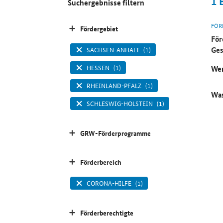
1
Suchergebnisse filtern
FÖR
Fördergebiet
För
Ges
SACHSEN-ANHALT
(1)
HESSEN
(1)
Wer
RHEINLAND-PFALZ
(1)
Was
SCHLESWIG-HOLSTEIN
(1)
GRW-Förderprogramme
Förderbereich
CORONA-HILFE
(1)
Förderberechtigte