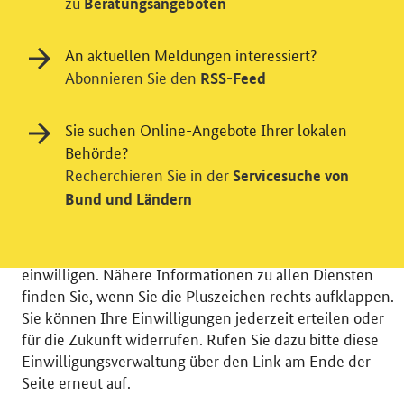
zu
Beratungsangeboten
An aktuellen Meldungen interessiert?
Abonnieren Sie den
RSS-Feed
Einwilligung in Tracking und / oder
Videodienst
Sie suchen Online-Angebote Ihrer lokalen
Wir bitten Sie an dieser Stelle um Ihre Einwilligung für
Behörde?
verschiedene Zusatzdienste unserer Webseite: Wir
Recherchieren Sie in der
Servicesuche von
möchten die Nutzeraktivität mit Hilfe
Bund und Ländern
datenschutzfreundlicher Statistiken verstehen, um
unsere Öffentlichkeitsarbeit zu verbessern. Zusätzlich
können Sie in die Nutzung eines Videodienstes
einwilligen. Nähere Informationen zu allen Diensten
finden Sie, wenn Sie die Pluszeichen rechts aufklappen.
Sie können Ihre Einwilligungen jederzeit erteilen oder
für die Zukunft widerrufen. Rufen Sie dazu bitte diese
Einwilligungsverwaltung über den Link am Ende der
© 2026 Bundesministerium für Wirtschaft und Energie
Seite erneut auf.
RSS
Benutzerhinweise
Inhaltsverzeichnis
Impressum
Barrierefreiheit
Datenschutz