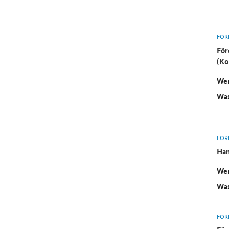
FÖR
För
(Ko
Wer
Was
FÖR
Ham
Wer
Was
FÖR