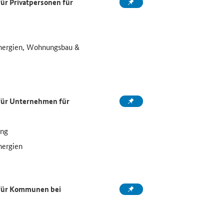
ür Privatpersonen für
Energien, Wohnungsbau &
 für Unternehmen für
ung
nergien
 für Kommunen bei