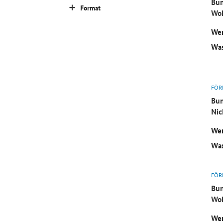
Bun
Format
Wo
Wer
Was
FÖR
Bun
Ni
Wer
Was
FÖR
Bun
Wo
Wer