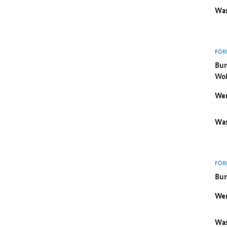
Was
FÖR
Bun
Wo
Wer
Was
FÖR
Bun
Wer
Was