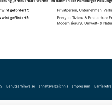
derung „Erneuerbare Wärme“ im Rahmen der Hamburger Heizung
 wird gefördert?:
Privatperson, Unternehmen, Verb
 wird gefördert?:
Energieeffizienz & Erneuerbare 
Modernisierung, Umwelt- & Natur
SS
Benutzerhinweise
Inhaltsverzeichnis
Impressum
Barrierefre