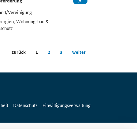
sförderung
and/Vereinigung
Energien, Wohnungsbau &
schutz
zurück
1
2
3
weiter
iheit
Datenschutz
Einwilligungsverwaltung