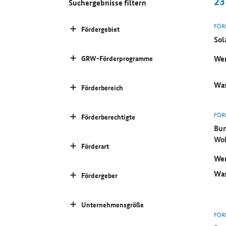
23
Suchergebnisse filtern
FÖR
Fördergebiet
Sol
Wer
GRW-Förderprogramme
Was
Förderbereich
FÖR
Förderberechtigte
Bun
Wo
Förderart
Wer
Was
Fördergeber
Unternehmensgröße
FÖR