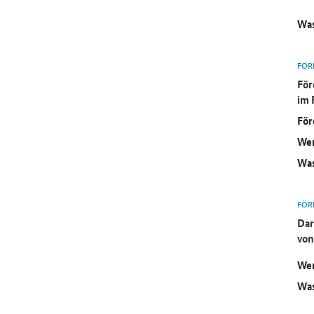
Was
FÖR
För
im 
För
Wer
Was
FÖR
Dar
von
Wer
Was