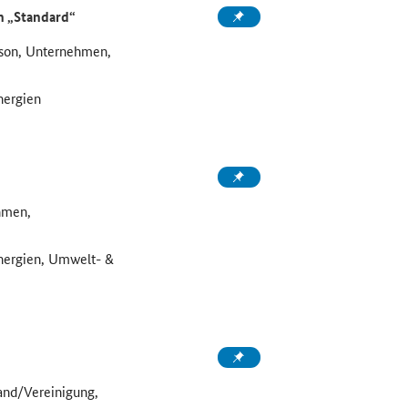
n „Standard“
erson, Unternehmen,
nergien
hmen,
Energien, Umwelt- &
and/Vereinigung,