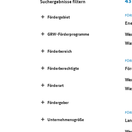
43
Suchergebnisse filtern
FÖR
Fördergebiet
Ene
Wer
GRW-Förderprogramme
Was
Förderbereich
FÖR
För
Förderberechtigte
Wer
Förderart
Was
Fördergeber
FÖR
Unternehmensgröße
Lan
Wer