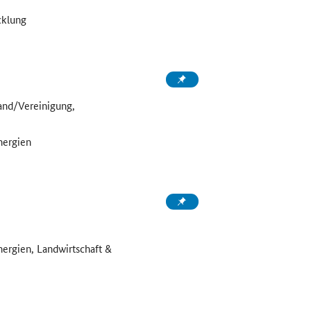
cklung
and/Vereinigung,
nergien
nergien, Landwirtschaft &