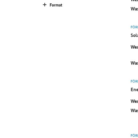
Format
Was
FÖR
Sol
Wer
Was
FÖR
Ene
Wer
Was
FÖR