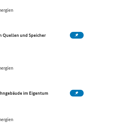
nergien
en Quellen und Speicher
nergien
Wohngebäude im Eigentum
nergien