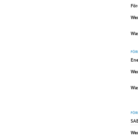
För
Wer
Was
FÖR
Ene
Wer
Was
FÖR
SA
Wer