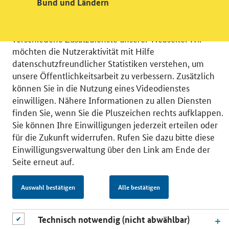
Bund und Ländern
Videodienst
Wir bitten Sie an dieser Stelle um Ihre Einwilligung für
verschiedene Zusatzdienste unserer Webseite: Wir
möchten die Nutzeraktivität mit Hilfe
datenschutzfreundlicher Statistiken verstehen, um
unsere Öffentlichkeitsarbeit zu verbessern. Zusätzlich
können Sie in die Nutzung eines Videodienstes
© 2026 Bundesministerium für Wirtschaft und Energie
einwilligen. Nähere Informationen zu allen Diensten
RSS
Benutzerhinweise
Inhaltsverzeichnis
finden Sie, wenn Sie die Pluszeichen rechts aufklappen.
Impressum
Barrierefreiheit
Datenschutz
Sie können Ihre Einwilligungen jederzeit erteilen oder
Einwilligungsverwaltung
für die Zukunft widerrufen. Rufen Sie dazu bitte diese
Einwilligungsverwaltung über den Link am Ende der
Seite erneut auf.
Auswahl bestätigen
Alle bestätigen
Technisch notwendig (nicht abwählbar)