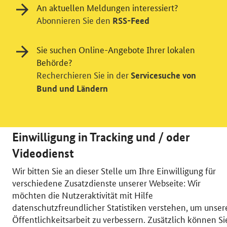
An aktuellen Meldungen interessiert?
Abonnieren Sie den
RSS-Feed
Sie suchen Online-Angebote Ihrer lokalen
Behörde?
Recherchieren Sie in der
Servicesuche von
Bund und Ländern
Einwilligung in Tracking und / oder
Videodienst
Wir bitten Sie an dieser Stelle um Ihre Einwilligung für
© 2026 Bundesministerium für Wirtschaft und Energie
verschiedene Zusatzdienste unserer Webseite: Wir
RSS
Benutzerhinweise
Inhaltsverzeichnis
möchten die Nutzeraktivität mit Hilfe
Impressum
Barrierefreiheit
Datenschutz
datenschutzfreundlicher Statistiken verstehen, um unser
Einwilligungsverwaltung
Öffentlichkeitsarbeit zu verbessern. Zusätzlich können Si