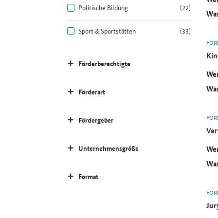
Politische Bildung
(22)
Was
Sport & Sportstätten
(33)
FÖR
Kin
Förderberechtigte
Wer
Was
Förderart
FÖR
Fördergeber
Ver
Unternehmensgröße
Wer
Was
Format
FÖR
Jur