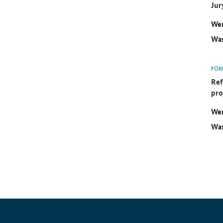
Jur
Wer
Was
FÖR
Ref
pro
Wer
Was