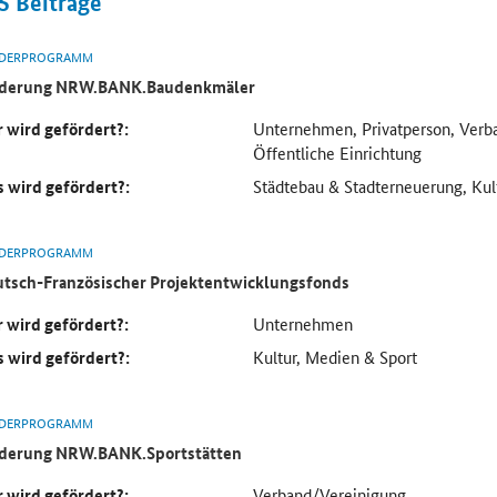
5
Beiträge
DERPROGRAMM
rderung NRW.BANK.Baudenkmäler
 wird gefördert?:
Unternehmen, Privatperson, Verb
Öffentliche Einrichtung
 wird gefördert?:
Städtebau & Stadterneuerung, Kul
DERPROGRAMM
tsch-Französischer Projektentwicklungsfonds
 wird gefördert?:
Unternehmen
 wird gefördert?:
Kultur, Medien & Sport
DERPROGRAMM
derung NRW.BANK.Sportstätten
 wird gefördert?:
Verband/Vereinigung