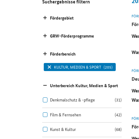
20
Suchergebnisse filtern
FÖR
Fördergebiet
Fö
Wer
GRW-Förderprogramme
Was
Förderbereich
KULTUR, MEDIEN & SPORT
(205)
FÖR
Deu
Unterbereich Kultur, Medien & Sport
Wer
Was
Denkmalschutz & -pflege
(31)
Film & Fernsehen
(42)
FÖR
För
Kunst & Kultur
(68)
Wer