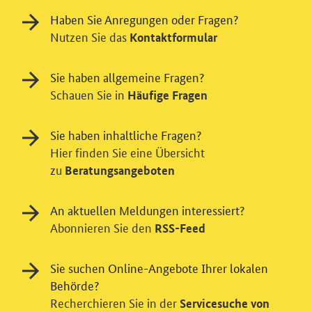
Haben Sie Anregungen oder Fragen?
Nutzen Sie das
Kontaktformular
Sie haben allgemeine Fragen?
Schauen Sie in
Häufige Fragen
Sie haben inhaltliche Fragen?
Hier finden Sie eine Übersicht
zu
Beratungsangeboten
Einwilligung in Tracking und / oder
Videodienst
An aktuellen Meldungen interessiert?
Wir bitten Sie an dieser Stelle um Ihre Einwilligung für
Abonnieren Sie den
RSS-Feed
verschiedene Zusatzdienste unserer Webseite: Wir
möchten die Nutzeraktivität mit Hilfe
Sie suchen Online-Angebote Ihrer lokalen
datenschutzfreundlicher Statistiken verstehen, um
Behörde?
unsere Öffentlichkeitsarbeit zu verbessern. Zusätzlich
Recherchieren Sie in der
können Sie in die Nutzung eines Videodienstes
Servicesuche von