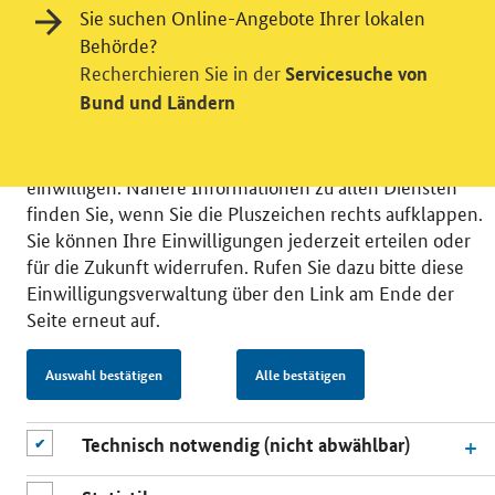
Sie suchen Online-Angebote Ihrer lokalen
Wir bitten Sie an dieser Stelle um Ihre Einwilligung für
Behörde?
verschiedene Zusatzdienste unserer Webseite: Wir
Recherchieren Sie in der
Servicesuche von
möchten die Nutzeraktivität mit Hilfe
Bund und Ländern
datenschutzfreundlicher Statistiken verstehen, um
unsere Öffentlichkeitsarbeit zu verbessern. Zusätzlich
können Sie in die Nutzung eines Videodienstes
einwilligen. Nähere Informationen zu allen Diensten
finden Sie, wenn Sie die Pluszeichen rechts aufklappen.
Sie können Ihre Einwilligungen jederzeit erteilen oder
für die Zukunft widerrufen. Rufen Sie dazu bitte diese
Einwilligungsverwaltung über den Link am Ende der
© 2026 Bundesministerium für Wirtschaft und Energie
Seite erneut auf.
RSS
Benutzerhinweise
Inhaltsverzeichnis
Impressum
Barrierefreiheit
Datenschutz
Auswahl bestätigen
Alle bestätigen
Einwilligungsverwaltung
Technisch notwendig (nicht abwählbar)