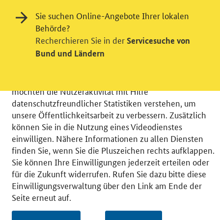
Sie suchen Online-Angebote Ihrer lokalen
Behörde?
Einwilligung in Tracking und / oder
Recherchieren Sie in der
Servicesuche von
Videodienst
Bund und Ländern
Wir bitten Sie an dieser Stelle um Ihre Einwilligung für
verschiedene Zusatzdienste unserer Webseite: Wir
möchten die Nutzeraktivität mit Hilfe
datenschutzfreundlicher Statistiken verstehen, um
unsere Öffentlichkeitsarbeit zu verbessern. Zusätzlich
können Sie in die Nutzung eines Videodienstes
einwilligen. Nähere Informationen zu allen Diensten
© 2026 Bundesministerium für Wirtschaft und Energie
finden Sie, wenn Sie die Pluszeichen rechts aufklappen.
RSS
Benutzerhinweise
Inhaltsverzeichnis
Sie können Ihre Einwilligungen jederzeit erteilen oder
Impressum
Barrierefreiheit
Datenschutz
für die Zukunft widerrufen. Rufen Sie dazu bitte diese
Einwilligungsverwaltung
Einwilligungsverwaltung über den Link am Ende der
Seite erneut auf.