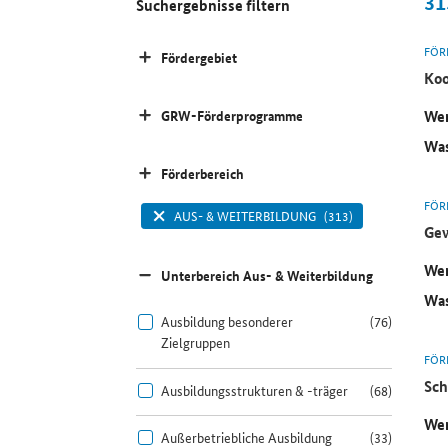
31
Suchergebnisse filtern
FÖR
Fördergebiet
Koo
Wer
GRW-Förderprogramme
Was
Förderbereich
FÖR
AUS- & WEITERBILDUNG
(313)
Gew
Wer
Unterbereich Aus- & Weiterbildung
Was
Ausbildung besonderer
(76)
Zielgruppen
FÖR
Sch
Ausbildungsstrukturen & -träger
(68)
Wer
Außerbetriebliche Ausbildung
(33)