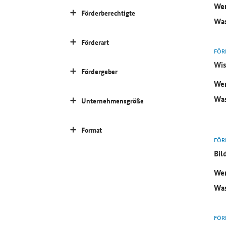
Wer
Förderberechtigte
Was
Förderart
FÖR
Wis
Fördergeber
Wer
Was
Unternehmensgröße
Format
FÖR
Bil
Wer
Was
FÖR