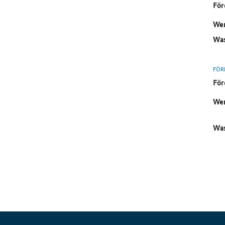
För
Wer
Was
FÖR
För
Wer
Was