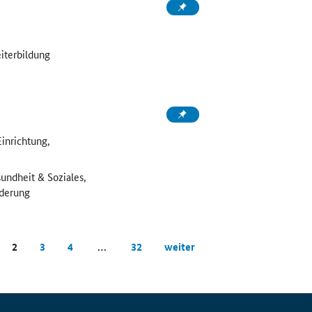
iterbildung
Einrichtung,
undheit & Soziales,
rderung
2
3
4
…
32
weiter