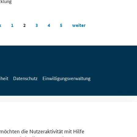
cklung
k
1
2
3
4
5
weiter
iheit
Datenschutz
Einwilligungsverwaltung
 möchten die Nutzeraktivität mit Hilfe