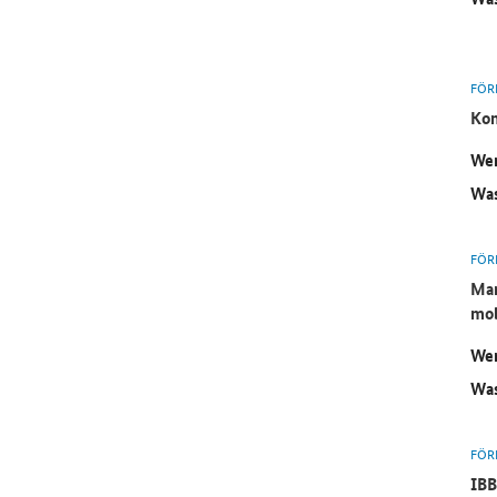
FÖR
Kom
Wer
Was
FÖR
Mar
mob
Wer
Was
FÖR
IBB