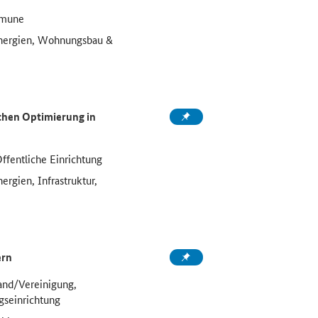
mmune
Energien, Wohnungsbau &
chen Optimierung in
fentliche Einrichtung
ergien, Infrastruktur,
ern
and/Vereinigung,
gseinrichtung