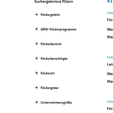
43
Suchergebnisse filtern
FÖR
Fördergebiet
För
Wer
GRW-Förderprogramme
Was
Förderbereich
FÖR
Förderberechtigte
Lan
Förderart
Wer
Was
Fördergeber
FÖR
Unternehmensgröße
För