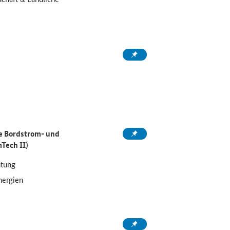
he Bordstrom- und
Tech II)
htung
nergien