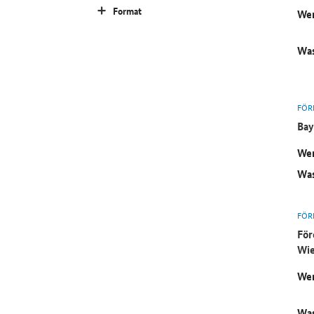
Format
Wer
Was
FÖR
Bay
Wer
Was
FÖR
För
Wie
Wer
Was