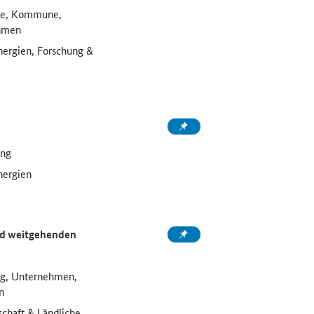
ule, Kommune,
ehmen
nergien, Forschung &
ung
nergien
nd weitgehenden
ng, Unternehmen,
n
chaft & Ländliche