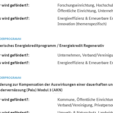
 wird gefördert?:
Forschungseinrichtung, Hochsch
Öffentliche Einrichtung, Untern
 wird gefördert?:
Energieeffizienz & Erneuerbare E
Innovation (themenspezifisch)
DERPROGRAMM
erisches Energiekreditprogramm / Energiekredit Regenerativ
 wird gefördert?:
Unternehmen, Verband/Vereinig
 wird gefördert?:
Energieeffizienz & Erneuerbare E
DERPROGRAMM
derung zur Kompensation der Auswirkungen einer dauerhaften u
dervernässung (Palu) Modul 3 (
AKN
)
 wird gefördert?:
Kommune, Öffentliche Einrichtu
Verband/Vereinigung, Privatperso
 wird gefördert?:
Umwelt- & Naturschutz, Landwirts