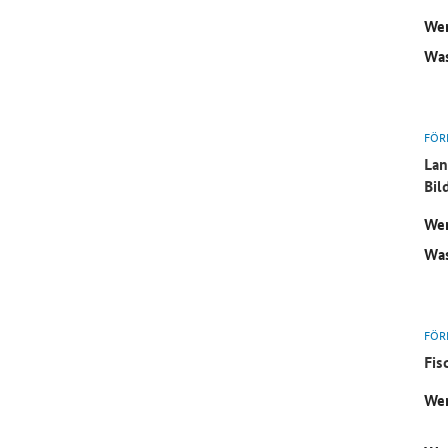
Wer
Was
FÖR
Lan
Bil
Wer
Was
FÖR
Fis
Wer