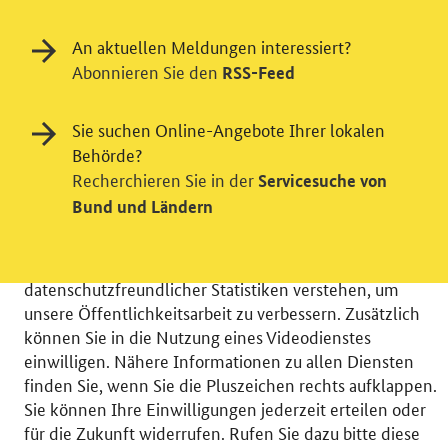
An aktuellen Meldungen interessiert?
Abonnieren Sie den
RSS-Feed
Sie suchen Online-Angebote Ihrer lokalen
Einwilligung in Tracking und / oder
Behörde?
Recherchieren Sie in der
Videodienst
Servicesuche von
Bund und Ländern
Wir bitten Sie an dieser Stelle um Ihre Einwilligung für
verschiedene Zusatzdienste unserer Webseite: Wir
möchten die Nutzeraktivität mit Hilfe
datenschutzfreundlicher Statistiken verstehen, um
unsere Öffentlichkeitsarbeit zu verbessern. Zusätzlich
können Sie in die Nutzung eines Videodienstes
einwilligen. Nähere Informationen zu allen Diensten
finden Sie, wenn Sie die Pluszeichen rechts aufklappen.
© 2026 Bundesministerium für Wirtschaft und Energie
Sie können Ihre Einwilligungen jederzeit erteilen oder
RSS
Benutzerhinweise
Inhaltsverzeichnis
für die Zukunft widerrufen. Rufen Sie dazu bitte diese
Impressum
Barrierefreiheit
Datenschutz