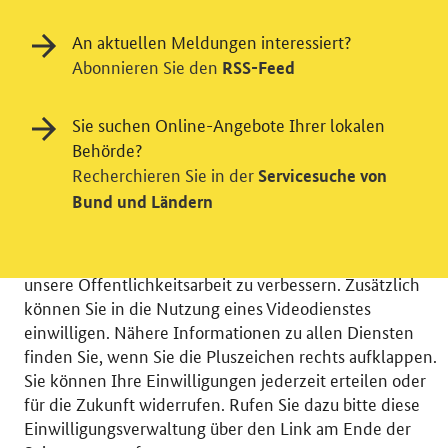
An aktuellen Meldungen interessiert?
Abonnieren Sie den
RSS-Feed
Einwilligung in Tracking und / oder
Sie suchen Online-Angebote Ihrer lokalen
Behörde?
Videodienst
Recherchieren Sie in der
Servicesuche von
Wir bitten Sie an dieser Stelle um Ihre Einwilligung für
Bund und Ländern
verschiedene Zusatzdienste unserer Webseite: Wir
möchten die Nutzeraktivität mit Hilfe
datenschutzfreundlicher Statistiken verstehen, um
unsere Öffentlichkeitsarbeit zu verbessern. Zusätzlich
können Sie in die Nutzung eines Videodienstes
einwilligen. Nähere Informationen zu allen Diensten
finden Sie, wenn Sie die Pluszeichen rechts aufklappen.
Sie können Ihre Einwilligungen jederzeit erteilen oder
© 2026 Bundesministerium für Wirtschaft und Energie
für die Zukunft widerrufen. Rufen Sie dazu bitte diese
RSS
Benutzerhinweise
Inhaltsverzeichnis
Einwilligungsverwaltung über den Link am Ende der
Impressum
Barrierefreiheit
Datenschutz