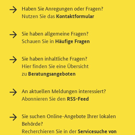
Haben Sie Anregungen oder Fragen?
Nutzen Sie das
Kontaktformular
Sie haben allgemeine Fragen?
Schauen Sie in
Häufige Fragen
Sie haben inhaltliche Fragen?
Hier finden Sie eine Übersicht
zu
Beratungsangeboten
Einwilligung in Tracking und / oder
Videodienst
An aktuellen Meldungen interessiert?
Wir bitten Sie an dieser Stelle um Ihre Einwilligung für
Abonnieren Sie den
RSS-Feed
verschiedene Zusatzdienste unserer Webseite: Wir
möchten die Nutzeraktivität mit Hilfe
Sie suchen Online-Angebote Ihrer lokalen
datenschutzfreundlicher Statistiken verstehen, um
Behörde?
unsere Öffentlichkeitsarbeit zu verbessern. Zusätzlich
Recherchieren Sie in der
können Sie in die Nutzung eines Videodienstes
Servicesuche von