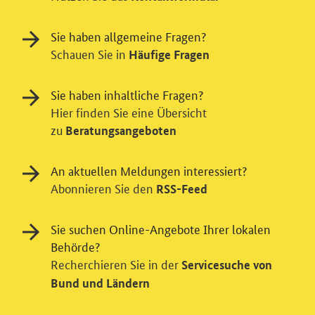
Sie haben allgemeine Fragen?
Schauen Sie in
Häufige Fragen
Sie haben inhaltliche Fragen?
Hier finden Sie eine Übersicht
zu
Beratungsangeboten
An aktuellen Meldungen interessiert?
Abonnieren Sie den
RSS-Feed
Sie suchen Online-Angebote Ihrer lokalen
Behörde?
Einwilligung in Tracking und / oder
Recherchieren Sie in der
Servicesuche von
Videodienst
Bund und Ländern
Wir bitten Sie an dieser Stelle um Ihre Einwilligung für
verschiedene Zusatzdienste unserer Webseite: Wir