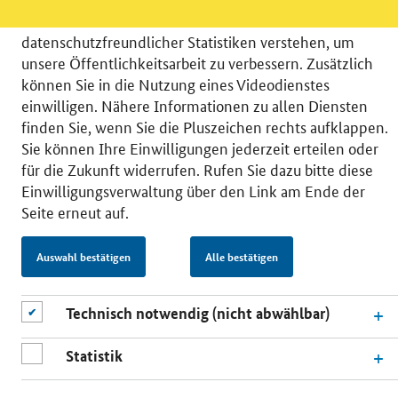
möchten die Nutzeraktivität mit Hilfe
datenschutzfreundlicher Statistiken verstehen, um
unsere Öffentlichkeitsarbeit zu verbessern. Zusätzlich
können Sie in die Nutzung eines Videodienstes
einwilligen. Nähere Informationen zu allen Diensten
© 2026 Bundesministerium für Wirtschaft und Energie
finden Sie, wenn Sie die Pluszeichen rechts aufklappen.
RSS
Benutzerhinweise
Inhaltsverzeichnis
Sie können Ihre Einwilligungen jederzeit erteilen oder
Impressum
Barrierefreiheit
Datenschutz
für die Zukunft widerrufen. Rufen Sie dazu bitte diese
Einwilligungsverwaltung
Einwilligungsverwaltung über den Link am Ende der
Seite erneut auf.
Auswahl bestätigen
Alle bestätigen
Technisch notwendig (nicht abwählbar)
Statistik