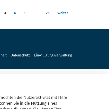
3
4
5
…
25
weiter
iheit
Datenschutz
Einwilligungsverwaltung
 möchten die Nutzeraktivität mit Hilfe
 können Sie in die Nutzung eines
rechts aufklappen. Sie können Ihre