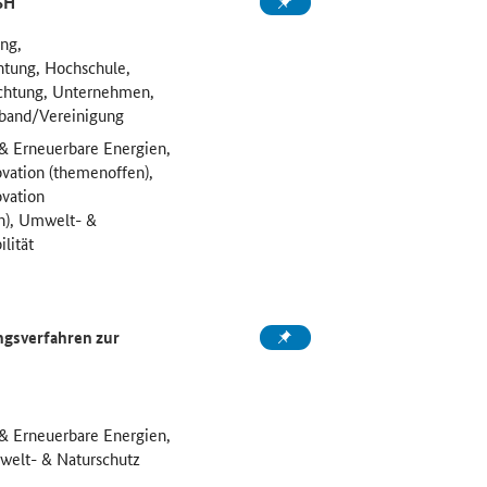
KSH
ung,
htung, Hochschule,
ichtung, Unternehmen,
rband/Vereinigung
 & Erneuerbare Energien,
vation (themenoffen),
vation
h), Umwelt- &
lität
gsverfahren zur
 & Erneuerbare Energien,
mwelt- & Naturschutz