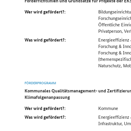
Förderrichtlinien und Grundsätze für Projekte der E
Wer wird gefördert?:
Bildungseinricht
Forschungseinric
Öffentliche Einr
Privatperson, Ve
Was wird gefördert?:
Energieeffizienz
Forschung & Inno
Forschung & Inno
(themenspezifisc
Naturschutz, Mobi
FÖRDERPROGRAMM
Kommunales Qualitätsmanagement- und Zertifizierun
Klimafolgenanpassung
Wer wird gefördert?:
Kommune
Was wird gefördert?:
Energieeffizienz
Infrastruktur, U