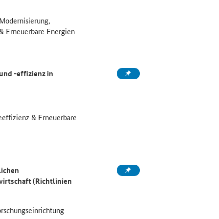
odernisierung,
 & Erneuerbare Energien
d -effizienz in
eeffizienz & Erneuerbare
lichen
wirtschaft
(Richtlinien
rschungseinrichtung