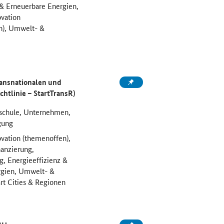
 & Erneuerbare Energien,
vation
h), Umwelt- &
ransnationalen und
chtlinie – StartTransR)
chule, Unternehmen,
gung
vation (themenoffen),
anzierung,
g, Energieeffizienz &
rgien, Umwelt- &
rt Cities & Regionen