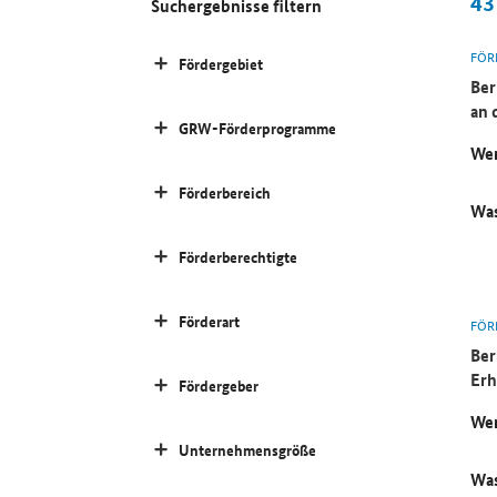
43
Suchergebnisse filtern
FÖR
Fördergebiet
Ber
an 
GRW-Förderprogramme
Wer
Förderbereich
Was
Förderberechtigte
Förderart
FÖR
Ber
Erh
Fördergeber
Wer
Unternehmensgröße
Was