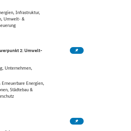
ergien, Infrastruktur,
en, Umwelt- &
neuerung
hwerpunkt 2: Umwelt-
ng, Unternehmen,
 & Erneuerbare Energien,
ionen, Städtebau &
rschutz