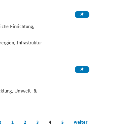
che Einrichtung,
ergien, Infrastruktur
)
icklung, Umwelt- &
k
1
2
3
4
5
weiter