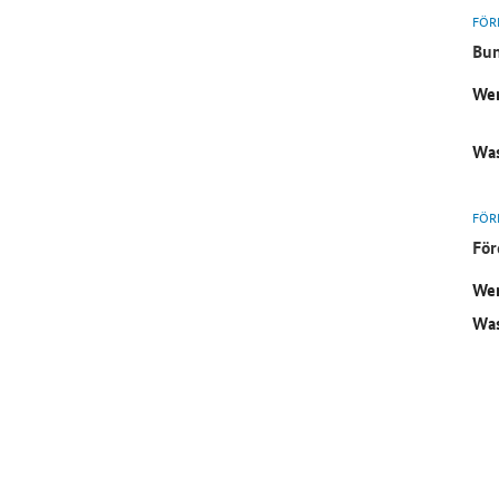
FÖR
Bun
Wer
Was
FÖR
För
Wer
Was