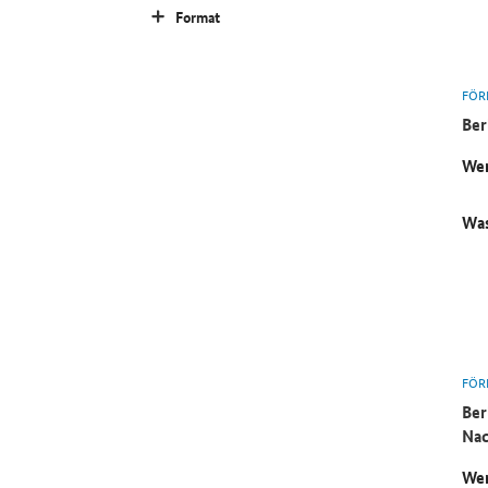
Format
FÖR
Ber
Wer
Was
FÖR
Ber
Nac
Wer