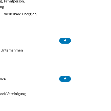
, Privatperson,
ung
 & Erneuerbare Energien,
, Unternehmen
024 –
and/Vereinigung