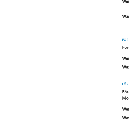
Wer
Was
FÖR
För
Wer
Was
FÖR
För
Mod
Wer
Was