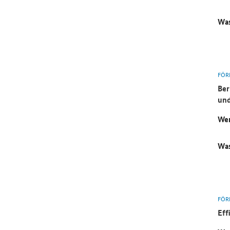
Was
FÖR
Ber
un
Wer
Was
FÖR
Eff