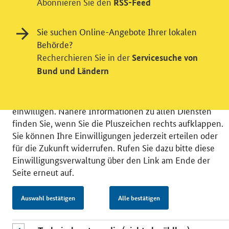
Abonnieren Sie den
Einwilligung in Tracking und / oder
RSS-Feed
Videodienst
Sie suchen Online-Angebote Ihrer lokalen
Wir bitten Sie an dieser Stelle um Ihre Einwilligung für
Behörde?
verschiedene Zusatzdienste unserer Webseite: Wir
Recherchieren Sie in der
Servicesuche von
möchten die Nutzeraktivität mit Hilfe
Bund und Ländern
datenschutzfreundlicher Statistiken verstehen, um
unsere Öffentlichkeitsarbeit zu verbessern. Zusätzlich
können Sie in die Nutzung eines Videodienstes
einwilligen. Nähere Informationen zu allen Diensten
finden Sie, wenn Sie die Pluszeichen rechts aufklappen.
Sie können Ihre Einwilligungen jederzeit erteilen oder
für die Zukunft widerrufen. Rufen Sie dazu bitte diese
Einwilligungsverwaltung über den Link am Ende der
© 2026 Bundesministerium für Wirtschaft und Energie
Seite erneut auf.
RSS
Benutzerhinweise
Inhaltsverzeichnis
Impressum
Barrierefreiheit
Datenschutz
Einwilligungsverwaltung
Auswahl bestätigen
Alle bestätigen