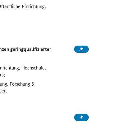
fentliche Einrichtung,
en geringqualifizierter
inrichtung, Hochschule,
ung
rung, Forschung &
beit