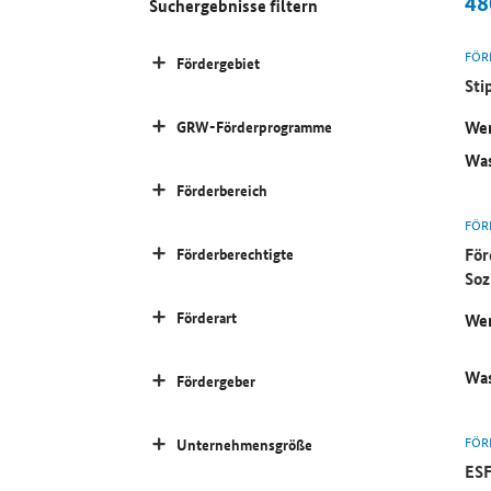
48
Suchergebnisse filtern
FÖR
Fördergebiet
Sti
Wer
GRW-Förderprogramme
Was
Förderbereich
FÖR
För
Förderberechtigte
Soz
Förderart
Wer
Was
Fördergeber
FÖR
Unternehmensgröße
ESF