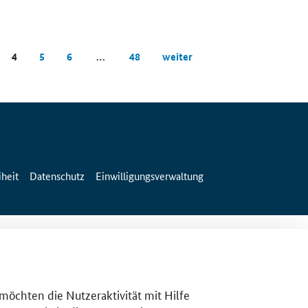
4
5
6
…
48
weiter
iheit
Datenschutz
Einwilligungsverwaltung
 möchten die Nutzeraktivität mit Hilfe