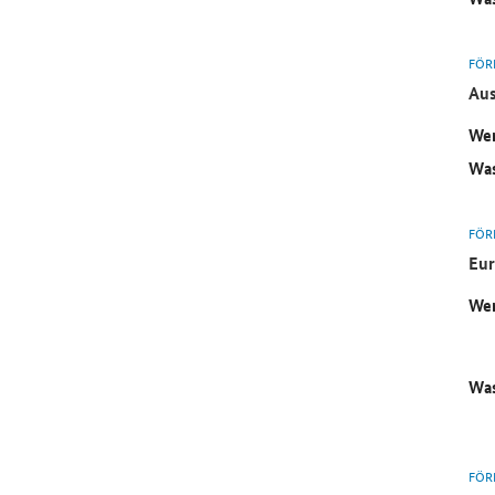
FÖR
Aus
Wer
Was
FÖR
Eur
Wer
Was
FÖR