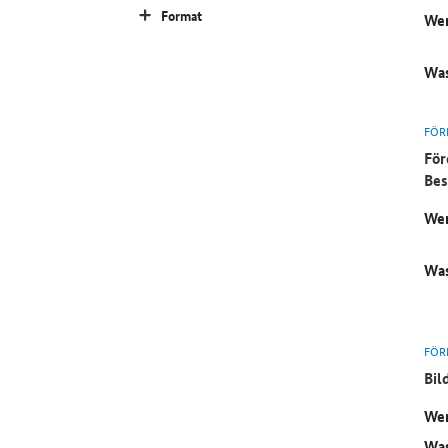
Format
Wer
Was
FÖR
För
Bes
Wer
Was
FÖR
Bil
Wer
Was