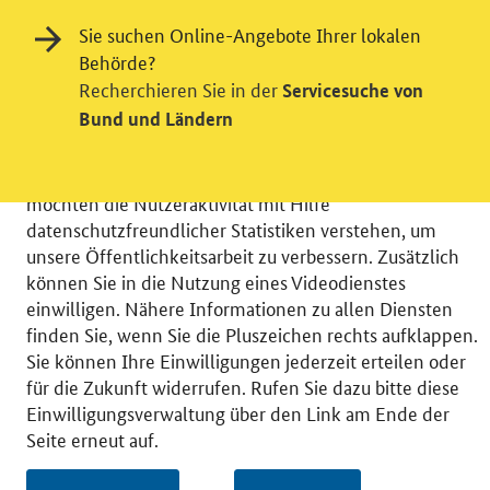
Sie suchen Online-Angebote Ihrer lokalen
Behörde?
Einwilligung in Tracking und / oder
Recherchieren Sie in der
Servicesuche von
Videodienst
Bund und Ländern
Wir bitten Sie an dieser Stelle um Ihre Einwilligung für
verschiedene Zusatzdienste unserer Webseite: Wir
möchten die Nutzeraktivität mit Hilfe
datenschutzfreundlicher Statistiken verstehen, um
unsere Öffentlichkeitsarbeit zu verbessern. Zusätzlich
können Sie in die Nutzung eines Videodienstes
einwilligen. Nähere Informationen zu allen Diensten
© 2026 Bundesministerium für Wirtschaft und Energie
finden Sie, wenn Sie die Pluszeichen rechts aufklappen.
RSS
Benutzerhinweise
Inhaltsverzeichnis
Sie können Ihre Einwilligungen jederzeit erteilen oder
Impressum
Barrierefreiheit
Datenschutz
für die Zukunft widerrufen. Rufen Sie dazu bitte diese
Einwilligungsverwaltung
Einwilligungsverwaltung über den Link am Ende der
Seite erneut auf.