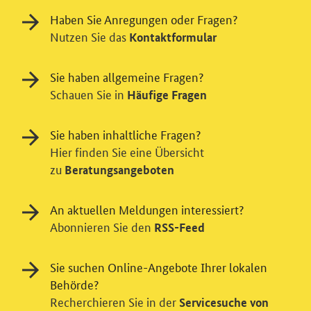
Haben Sie Anregungen oder Fragen?
Nutzen Sie das
Kontaktformular
Sie haben allgemeine Fragen?
Schauen Sie in
Häufige Fragen
Sie haben inhaltliche Fragen?
Hier finden Sie eine Übersicht
zu
Beratungsangeboten
Einwilligung in Tracking und / oder
Videodienst
An aktuellen Meldungen interessiert?
Wir bitten Sie an dieser Stelle um Ihre Einwilligung für
Abonnieren Sie den
RSS-Feed
verschiedene Zusatzdienste unserer Webseite: Wir
möchten die Nutzeraktivität mit Hilfe
Sie suchen Online-Angebote Ihrer lokalen
datenschutzfreundlicher Statistiken verstehen, um
Behörde?
unsere Öffentlichkeitsarbeit zu verbessern. Zusätzlich
Recherchieren Sie in der
können Sie in die Nutzung eines Videodienstes
Servicesuche von