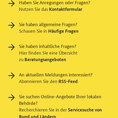
Haben Sie Anregungen oder Fragen?
Nutzen Sie das
Kontaktformular
Sie haben allgemeine Fragen?
Schauen Sie in
Häufige Fragen
Sie haben inhaltliche Fragen?
Hier finden Sie eine Übersicht
zu
Beratungsangeboten
An aktuellen Meldungen interessiert?
Einwilligung in Tracking und / oder
Abonnieren Sie den
RSS-Feed
Videodienst
Sie suchen Online-Angebote Ihrer lokalen
Wir bitten Sie an dieser Stelle um Ihre Einwilligung für
Behörde?
verschiedene Zusatzdienste unserer Webseite: Wir
Recherchieren Sie in der
möchten die Nutzeraktivität mit Hilfe
Servicesuche von
datenschutzfreundlicher Statistiken verstehen, um
Bund und Ländern