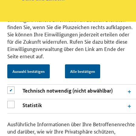
unsere Öffentlichkeitsarbeit zu verbessern. Zusätzlich
können Sie in die Nutzung eines Videodienstes
einwilligen. Nähere Informationen zu allen Diensten
finden Sie, wenn Sie die Pluszeichen rechts aufklappen.
Sie können Ihre Einwilligungen jederzeit erteilen oder
für die Zukunft widerrufen. Rufen Sie dazu bitte diese
Einwilligungsverwaltung über den Link am Ende der
© 2026 Bundesministerium für Wirtschaft und Energie
Seite erneut auf.
RSS
Benutzerhinweise
Inhaltsverzeichnis
Impressum
Barrierefreiheit
Datenschutz
Auswahl bestätigen
Alle bestätigen
Einwilligungsverwaltung
Technisch notwendig (nicht abwählbar)
Statistik
Ausführliche Informationen über Ihre Betroffenenrechte
und darüber, wie wir Ihre Privatsphäre schützen,