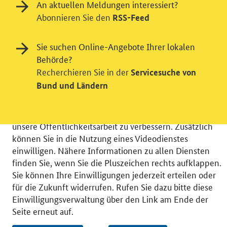
An aktuellen Meldungen interessiert?
Abonnieren Sie den
RSS-Feed
Einwilligung in Tracking und / oder
Sie suchen Online-Angebote Ihrer lokalen
Videodienst
Behörde?
Recherchieren Sie in der
Servicesuche von
Wir bitten Sie an dieser Stelle um Ihre Einwilligung für
Bund und Ländern
verschiedene Zusatzdienste unserer Webseite: Wir
möchten die Nutzeraktivität mit Hilfe
datenschutzfreundlicher Statistiken verstehen, um
unsere Öffentlichkeitsarbeit zu verbessern. Zusätzlich
können Sie in die Nutzung eines Videodienstes
einwilligen. Nähere Informationen zu allen Diensten
finden Sie, wenn Sie die Pluszeichen rechts aufklappen.
Sie können Ihre Einwilligungen jederzeit erteilen oder
© 2026 Bundesministerium für Wirtschaft und Energie
für die Zukunft widerrufen. Rufen Sie dazu bitte diese
RSS
Benutzerhinweise
Inhaltsverzeichnis
Einwilligungsverwaltung über den Link am Ende der
Impressum
Barrierefreiheit
Datenschutz
Seite erneut auf.
Einwilligungsverwaltung