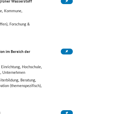
grüner Wasserstoff
ule, Kommune,
ffen), Forschung &
on im Bereich der
 Einrichtung, Hochschule,
e, Unternehmen
iterbildung, Beratung,
vation (themenspezifisch),
d