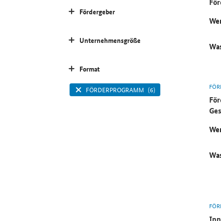
För
Fördergeber
Wer
Unternehmensgröße
Was
Format
FÖR
FÖRDERPROGRAMM
(6)
För
Ges
Wer
Was
FÖR
Inn