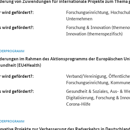
derung von Zuwendungen für internationale Projekte zum Thema 
 wird gefördert?:
Forschungseinrichtung, Hochsch
Unternehmen
 wird gefördert?:
Forschung & Innovation (themeno
Innovation (themenspezifisch)
DERPROGRAMM
derungen im Rahmen des Aktionsprogramms der Europäischen Uni
undheit (EU4Health)
 wird gefördert?:
Verband/Vereinigung, Öffentliche
Forschungseinrichtung, Kommun
 wird gefördert?:
Gesundheit & Soziales, Aus- & We
Digitalisierung, Forschung & Inno
Corona-Hilfe
DERPROGRAMM
ovative Projekte zur Verbesserung des Radverkehrs in Deutschlan