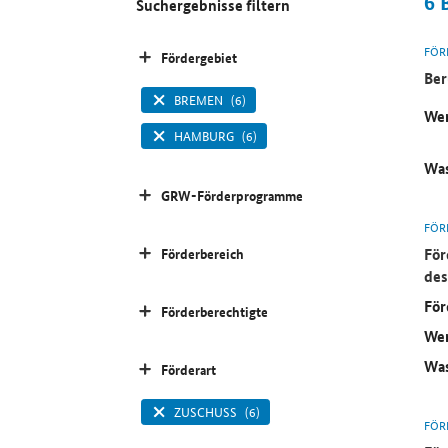
6
Suchergebnisse filtern
FÖR
Fördergebiet
Ber
BREMEN
(6)
Wer
HAMBURG
(6)
Was
GRW-Förderprogramme
FÖR
För
Förderbereich
des
För
Förderberechtigte
Wer
Was
Förderart
ZUSCHUSS
(6)
FÖR