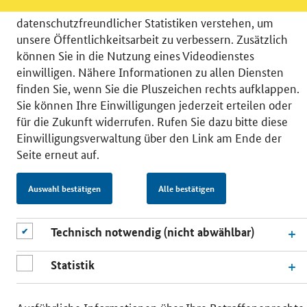
möchten die Nutzeraktivität mit Hilfe
datenschutzfreundlicher Statistiken verstehen, um
unsere Öffentlichkeitsarbeit zu verbessern. Zusätzlich
können Sie in die Nutzung eines Videodienstes
einwilligen. Nähere Informationen zu allen Diensten
© 2026 Bundesministerium für Wirtschaft und Energie
finden Sie, wenn Sie die Pluszeichen rechts aufklappen.
RSS
Benutzerhinweise
Inhaltsverzeichnis
Sie können Ihre Einwilligungen jederzeit erteilen oder
Impressum
Barrierefreiheit
Datenschutz
für die Zukunft widerrufen. Rufen Sie dazu bitte diese
Einwilligungsverwaltung
Einwilligungsverwaltung über den Link am Ende der
Seite erneut auf.
Auswahl bestätigen
Alle bestätigen
Technisch notwendig (nicht abwählbar)
Statistik