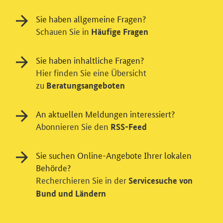
Sie haben allgemeine Fragen?
Schauen Sie in
Häufige Fragen
Sie haben inhaltliche Fragen?
Hier finden Sie eine Übersicht
zu
Beratungsangeboten
An aktuellen Meldungen interessiert?
Abonnieren Sie den
RSS-Feed
Sie suchen Online-Angebote Ihrer lokalen
Behörde?
Einwilligung in Tracking und / oder
Recherchieren Sie in der
Servicesuche von
Videodienst
Bund und Ländern
Wir bitten Sie an dieser Stelle um Ihre Einwilligung für
verschiedene Zusatzdienste unserer Webseite: Wir