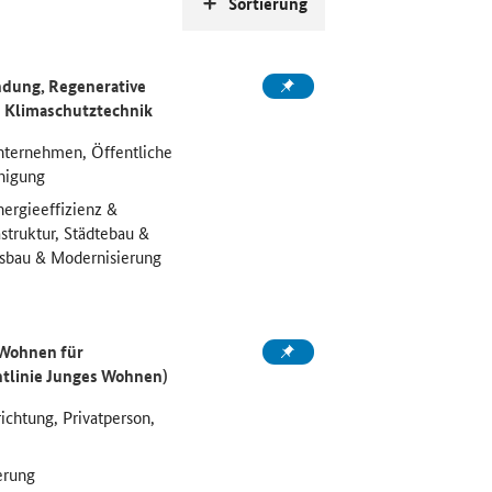
Sortierung
dung, Regenerative
h
Klimaschutztechnik
nternehmen, Öffentliche
inigung
nergieeffizienz &
struktur, Städtebau &
sbau & Modernisierung
 Wohnen für
htlinie Junges Wohnen)
chtung, Privatperson,
erung