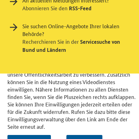
An aktuellen Meldungen interessiert?
Abonnieren Sie den
RSS-Feed
Einwilligung in Tracking und / oder
Sie suchen Online-Angebote Ihrer lokalen
Videodienst
Behörde?
Recherchieren Sie in der
Servicesuche von
Wir bitten Sie an dieser Stelle um Ihre Einwilligung für
Bund und Ländern
verschiedene Zusatzdienste unserer Webseite: Wir
möchten die Nutzeraktivität mit Hilfe
datenschutzfreundlicher Statistiken verstehen, um
unsere Öffentlichkeitsarbeit zu verbessern. Zusätzlich
können Sie in die Nutzung eines Videodienstes
einwilligen. Nähere Informationen zu allen Diensten
finden Sie, wenn Sie die Pluszeichen rechts aufklappen.
Sie können Ihre Einwilligungen jederzeit erteilen oder
© 2026 Bundesministerium für Wirtschaft und Energie
für die Zukunft widerrufen. Rufen Sie dazu bitte diese
RSS
Benutzerhinweise
Inhaltsverzeichnis
Einwilligungsverwaltung über den Link am Ende der
Impressum
Barrierefreiheit
Datenschutz
Seite erneut auf.
Einwilligungsverwaltung